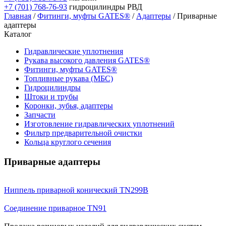
+7 (701) 768-76-93
гидроцилиндры РВД
Главная
/
Фитинги, муфты GATES®
/
Адаптеры
/ Приварные
адаптеры
Каталог
Гидравлические уплотнения
Рукава высокого давления GATES®
Фитинги, муфты GATES®
Топливные рукава (МБС)
Гидроцилиндры
Штоки и трубы
Коронки, зубья, адаптеры
Запчасти
Изготовление гидравлических уплотнений
Фильтр предварительной очистки
Кольца круглого сечения
Приварные адаптеры
Ниппель приварной конический TN299B
Соединение приварное TN91