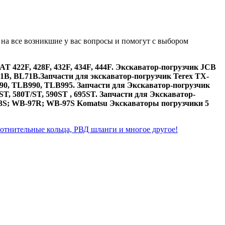
а все возникшие у вас вопросы и помогут с выбором
CAT 422F, 428F, 432F, 434F, 444F. Экскаватор-погрузчик JCB
1B, BL71B.Запчасти для экскаватор-погрузчик Terex TX-
90, TLB990, TLB995. Запчасти для Экскаватор-погрузчик
 580T/ST, 590ST , 695ST. Запчасти для Экскаватор-
3S; WB-97R; WB-97S Komatsu Экскаваторы погрузчики 5
плотнительные кольца, РВД шланги и многое другое!