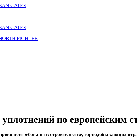
CLEAN GATES
CLEAN GATES
SH NORTH FIGHTER
 уплотнений по европейским с
ироко востребованы в строительстве, горнодобывающих отра