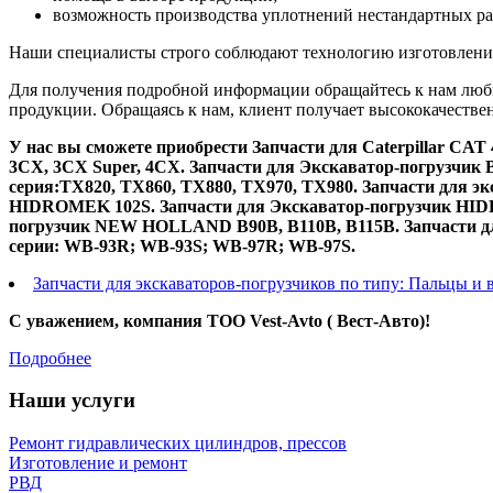
возможность производства уплотнений нестандартных ра
Наши специалисты строго соблюдают технологию изготовлени
Для получения подробной информации обращайтесь к нам люб
продукции. Обращаясь к нам, клиент получает высококачестве
У нас вы сможете приобрести Запчасти для Caterpillar CAT 4
3CX, 3CX Super, 4CX. Запчасти для Экскаватор-погрузчик 
серия:TX820, TX860, TX880, TX970, TX980. Запчасти для э
HIDROMEK 102S. Запчасти для Экскаватор-погрузчик HIDRO
погрузчик NEW HOLLAND B90B, B110B, B115B. Запчасти дл
серии: WB-93R; WB-93S; WB-97R; WB-97S.
Запчасти для экскаваторов-погрузчиков по типу: Пальцы и в
С уважением, компания ТОО Vest-Avto ( Вест-Авто)!
Подробнее
Наши услуги
Ремонт гидравлических цилиндров, прессов
Изготовление и ремонт
РВД