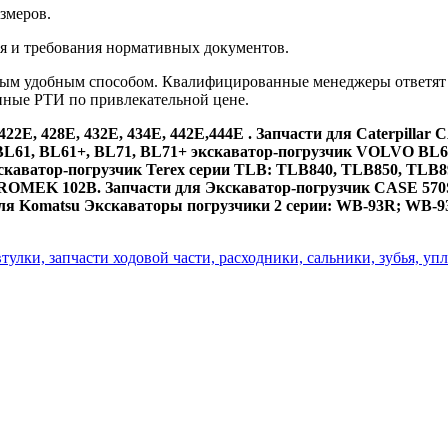
змеров.
я и требования нормативных документов.
ым удобным способом. Квалифицированные менеджеры ответят н
нные РТИ по привлекательной цене.
22E, 428E, 432E, 434E, 442E,444E . Запчасти для Caterpillar 
BL61, BL61+, BL71, BL71+ экскаватор-погрузчик VOLVO BL6
кскаватор-погрузчик Terex серии TLB: TLB840, TLB850, TLB8
MEK 102B. Запчасти для Экскаватор-погрузчик CASE 570ST,
я Komatsu Экскаваторы погрузчики 2 серии: WB-93R; WB-9
тулки, запчасти ходовой части, расходники, сальники, зубья, у