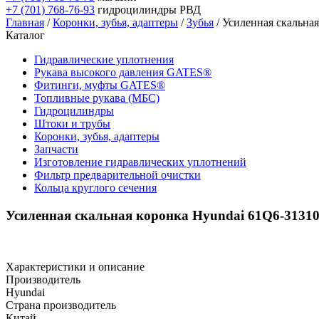
+7 (701) 768-76-93
гидроцилиндры РВД
Главная
/
Коронки, зубья, адаптеры
/
Зубья
/ Усиленная скальна
Каталог
Гидравлические уплотнения
Рукава высокого давления GATES®
Фитинги, муфты GATES®
Топливные рукава (МБС)
Гидроцилиндры
Штоки и трубы
Коронки, зубья, адаптеры
Запчасти
Изготовление гидравлических уплотнений
Фильтр предварительной очистки
Кольца круглого сечения
Усиленная скальная коронка Hyundai 61Q6-3131
Характеристики и описание
Производитель
Hyundai
Страна производитель
Китай