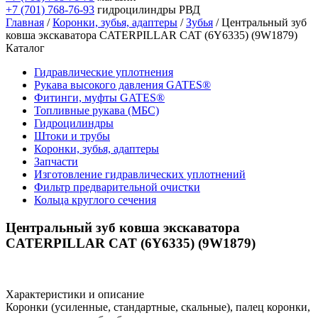
+7 (701) 768-76-93
гидроцилиндры РВД
Главная
/
Коронки, зубья, адаптеры
/
Зубья
/ Центральный зуб
ковша экскаватора CATERPILLAR CAT (6Y6335) (9W1879)
Каталог
Гидравлические уплотнения
Рукава высокого давления GATES®
Фитинги, муфты GATES®
Топливные рукава (МБС)
Гидроцилиндры
Штоки и трубы
Коронки, зубья, адаптеры
Запчасти
Изготовление гидравлических уплотнений
Фильтр предварительной очистки
Кольца круглого сечения
Центральный зуб ковша экскаватора
CATERPILLAR CAT (6Y6335) (9W1879)
Характеристики и описание
Коронки (усиленные, стандартные, скальные), палец коронки,