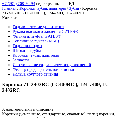
+7 (701) 768-76-93
гидроцилиндры РВД
Главная
/
Коронки, зубья, адаптеры
/
Зубья
/ Коронка
7Т-3402RC (LC400RС ), 124-7409, 1U-3402RC
Каталог
Гидравлические уплотнения
Рукава высокого давления GATES®
Фитинги, муфты GATES®
Топливные рукава (МБС)
Гидроцилиндры
Штоки и трубы
Коронки, зубья, адаптеры
Запчасти
Изготовление гидравлических уплотнений
Фильтр предварительной очистки
Кольца круглого сечения
Коронка 7Т-3402RC (LC400RС ), 124-7409, 1U-
3402RC
Характеристики и описание
Коронки (усиленные, стандартные, скальные), палец коронки,