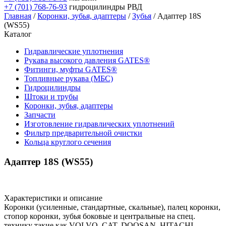
+7 (701) 768-76-93
гидроцилиндры РВД
Главная
/
Коронки, зубья, адаптеры
/
Зубья
/ Адаптер 18S
(WS55)
Каталог
Гидравлические уплотнения
Рукава высокого давления GATES®
Фитинги, муфты GATES®
Топливные рукава (МБС)
Гидроцилиндры
Штоки и трубы
Коронки, зубья, адаптеры
Запчасти
Изготовление гидравлических уплотнений
Фильтр предварительной очистки
Кольца круглого сечения
Адаптер 18S (WS55)
Характеристики и описание
Коронки (усиленные, стандартные, скальные), палец коронки,
стопор коронки, зубья боковые и центральные на спец.
технику такие как VOLVO, CAT, DOOSAN, HITACHI,