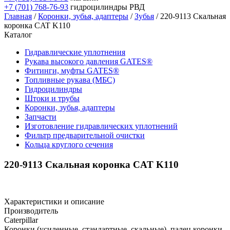
+7 (701) 768-76-93
гидроцилиндры РВД
Главная
/
Коронки, зубья, адаптеры
/
Зубья
/ 220-9113 Скальная
коронка CAT K110
Каталог
Гидравлические уплотнения
Рукава высокого давления GATES®
Фитинги, муфты GATES®
Топливные рукава (МБС)
Гидроцилиндры
Штоки и трубы
Коронки, зубья, адаптеры
Запчасти
Изготовление гидравлических уплотнений
Фильтр предварительной очистки
Кольца круглого сечения
220-9113 Скальная коронка CAT K110
Характеристики и описание
Производитель
Caterpillar
Коронки (усиленные, стандартные, скальные), палец коронки,