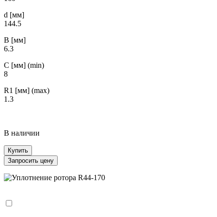
d [мм]
144.5
B [мм]
6.3
С [мм] (min)
8
R1 [мм] (max)
1.3
В наличии
Купить
Запросить цену