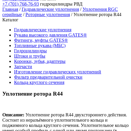
+7 (701) 768-76-93
гидроцилиндры РВД
Главная
/
Гидравлические уплотнения
/
Уплотнения RGC
серийные
/
Роторные уплотнения
/ Уплотнение ротора R44
Каталог
Гидравлические уплотнения
Рукава высокого давления GATES®
Фитинги, муфты GATES®
Топливные рукава (МБС)
Гидроцилиндры
Штоки и трубы
Коронки, зубья, адаптеры
Запчасти
Изготовление гидравлических уплотнений
Фильтр предварительной очистки
Кольца круглого сечения
Уплотнение ротора R44
Описание:
Уплотнение ротора R44 двухстороннего действия.
Состоит из неразъёмного уплотнительного кольца и
поджимного кольца круглого сечения. Уплотнительное кольцо
имеет особый профиль с одной или двумя проточками (в