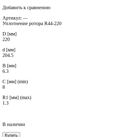
Добавить к сравнению
Артикул:
—
Уплотнение ротора R44-220
D [мм]
220
d [мм]
204.5
B [мм]
6.3
С [мм] (min)
8
R1 [мм] (max)
1.3
В наличии
Купить