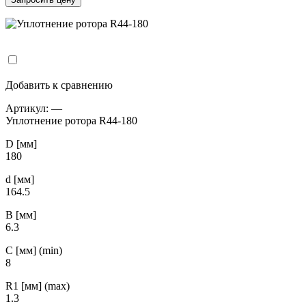
Добавить к сравнению
Артикул:
—
Уплотнение ротора R44-180
D [мм]
180
d [мм]
164.5
B [мм]
6.3
С [мм] (min)
8
R1 [мм] (max)
1.3