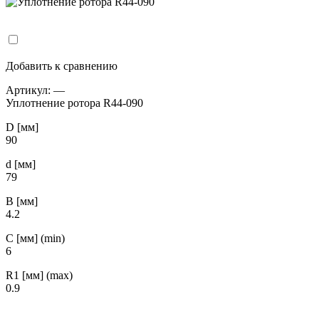
Добавить к сравнению
Артикул:
—
Уплотнение ротора R44-090
D [мм]
90
d [мм]
79
B [мм]
4.2
С [мм] (min)
6
R1 [мм] (max)
0.9