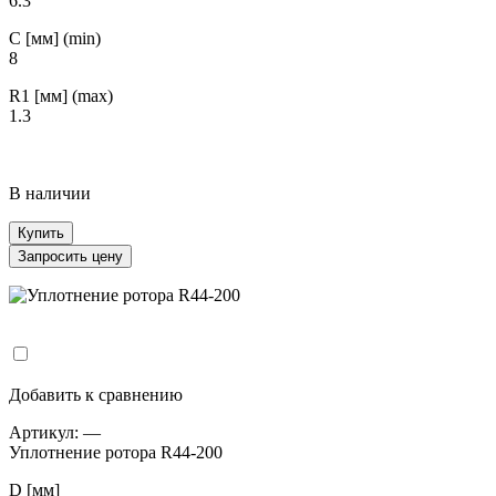
6.3
С [мм] (min)
8
R1 [мм] (max)
1.3
В наличии
Купить
Запросить цену
Добавить к сравнению
Артикул:
—
Уплотнение ротора R44-200
D [мм]