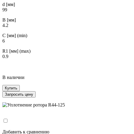
d [мм]
99
B [мм]
4.2
С [мм] (min)
6
R1 [мм] (max)
0.9
В наличии
Купить
Запросить цену
Добавить к сравнению