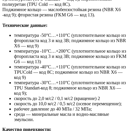
полиуретан (TPU Cold — код 8C).
Поджимное кольцо — маслобензостойкая резина (NBR X6
-код 9); фтористая резина (FKM G6 — код 13).
Технические данные:
температура -50°С…+110°С (уплотнительное кольцо из
фторопласта код 3 и код 3В; поджимное кольцо из NBR
X6 — код 9)
температура -10°С…+200°С (уплотнительное кольцо из
фторопласта код 3 и код 3В; поджимное кольцо из FKM
G6 — код 13)
температура -40°С…+110°С (уплотнительное кольцо из
TPUCold — код 8С; поджимное кольцо из NBR X6 —
код 9)
температура -30°С…+110°С (уплотнительное кольцо из
TPU Standart-код 8; поджимное кольцо из NBR X6 —
код 9);
скорость до 2,0 м/с2 / 0,1 м/с2 (вращение) 2
скорость до 10,0 м/с2 / 0,5 м/с2 (осевое перемещение);
рабочее давление до 40 МПа / 32 МПа;
среда — минеральные масла и водно-масляные
эмульсии.
Качество поверхности: