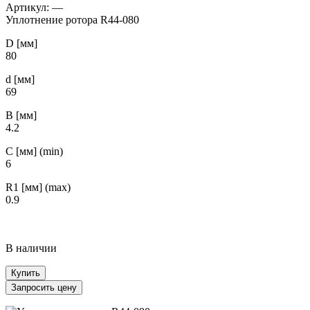
Артикул:
—
Уплотнение ротора R44-080
D [мм]
80
d [мм]
69
B [мм]
4.2
С [мм] (min)
6
R1 [мм] (max)
0.9
В наличии
Купить
Запросить цену