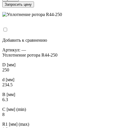
Запросить цену
Добавить к сравнению
Артикул:
—
Уплотнение ротора R44-250
D [мм]
250
d [мм]
234.5
B [мм]
6.3
С [мм] (min)
8
R1 [мм] (max)