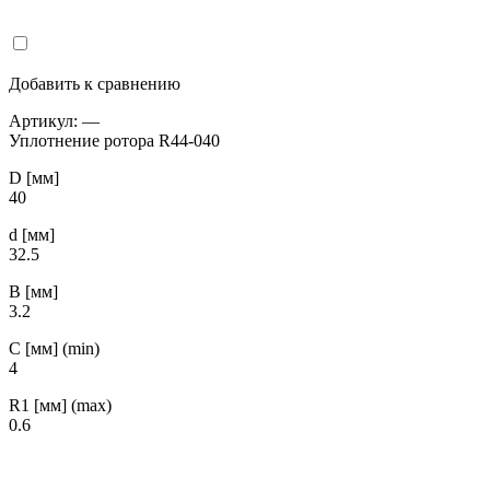
Добавить к сравнению
Артикул:
—
Уплотнение ротора R44-040
D [мм]
40
d [мм]
32.5
B [мм]
3.2
С [мм] (min)
4
R1 [мм] (max)
0.6