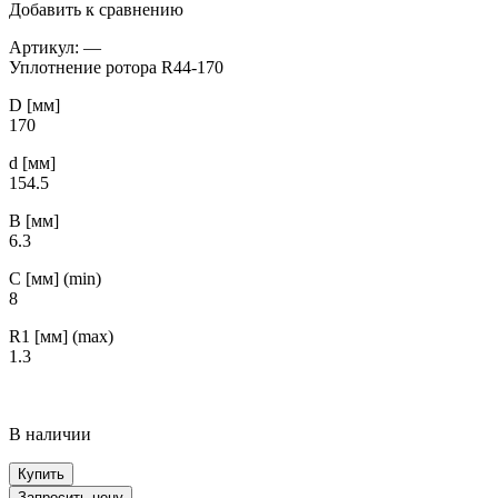
Добавить к сравнению
Артикул:
—
Уплотнение ротора R44-170
D [мм]
170
d [мм]
154.5
B [мм]
6.3
С [мм] (min)
8
R1 [мм] (max)
1.3
В наличии
Купить
Запросить цену