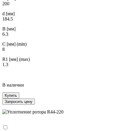
200
d [мм]
184.5
B [мм]
6.3
С [мм] (min)
8
R1 [мм] (max)
1.3
В наличии
Купить
Запросить цену