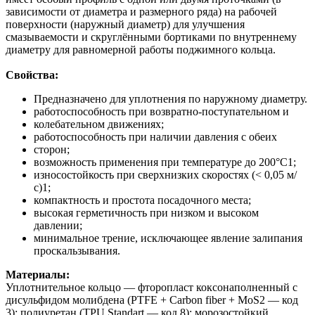
зависимости от диаметра и размерного ряда) на рабочей
поверхности (наружный диаметр) для улучшения
смазываемости и скруглёнными бортиками по внутреннему
диаметру для равномерной работы поджимного кольца.
Свойства:
Предназначено для уплотнения по наружному диаметру.
работоспособность при возвратно-поступательном и
колебательном движениях;
работоспособность при наличии давления с обеих
сторон;
возможность применения при температуре до 200°С1;
износостойкость при сверхнизких скоростях (< 0,05 м/
с)1;
компактность и простота посадочного места;
высокая герметичность при низком и высоком
давлении;
минимальное трение, исключающее явление залипания
проскальзывания.
Материалы:
Уплотнительное кольцо — фторопласт коксонаполненный с
дисульфидом молибдена (PTFE + Carbon fiber + MoS2 — код
3); полиуретан (TPU Standart — код 8); морозостойкий