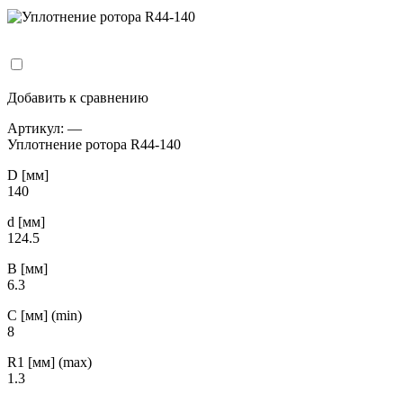
Добавить к сравнению
Артикул:
—
Уплотнение ротора R44-140
D [мм]
140
d [мм]
124.5
B [мм]
6.3
С [мм] (min)
8
R1 [мм] (max)
1.3