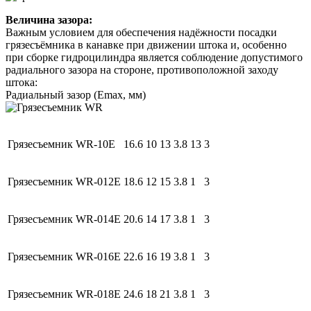
Величина зазора:
Важным условием для обеспечения надёжности посадки
грязесъёмника в канавке при движении штока и, особенно
при сборке гидроцилиндра является соблюдение допустимого
радиального зазора на стороне, противоположной заходу
штока:
Радиальный зазор (Emax, мм)
Грязесъемник WR-10E
16.6
10
13
3.8
13
3
Грязесъемник WR-012Е
18.6
12
15
3.8
1
3
Грязесъемник WR-014Е
20.6
14
17
3.8
1
3
Грязесъемник WR-016Е
22.6
16
19
3.8
1
3
Грязесъемник WR-018E
24.6
18
21
3.8
1
3