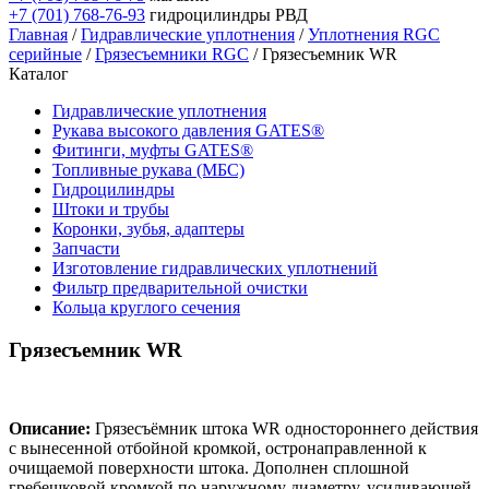
+7 (701) 768-76-93
гидроцилиндры РВД
Главная
/
Гидравлические уплотнения
/
Уплотнения RGC
серийные
/
Грязесъемники RGC
/ Грязесъемник WR
Каталог
Гидравлические уплотнения
Рукава высокого давления GATES®
Фитинги, муфты GATES®
Топливные рукава (МБС)
Гидроцилиндры
Штоки и трубы
Коронки, зубья, адаптеры
Запчасти
Изготовление гидравлических уплотнений
Фильтр предварительной очистки
Кольца круглого сечения
Грязесъемник WR
Описание:
Грязесъёмник штока WR одностороннего действия
с вынесенной отбойной кромкой, остронаправленной к
очищаемой поверхности штока. Дополнен сплошной
гребешковой кромкой по наружному диаметру, усиливающей