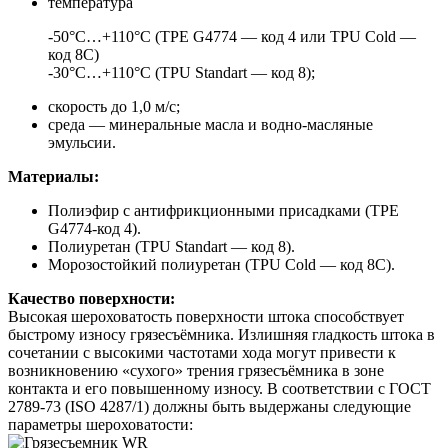
температура
-50°С…+110°С (TPE G4774 — код 4 или TPU Cold —
код 8C)
-30°С…+110°С (TPU Standart — код 8);
скорость до 1,0 м/с;
среда — минеральные масла и водно-масляные
эмульсии.
Материалы:
Полиэфир с антифрикционными присадками (TPE
G4774-код 4).
Полиуретан (TPU Standart — код 8).
Морозостойкий полиуретан (TPU Cold — код 8C).
Качество поверхности:
Высокая шероховатость поверхности штока способствует
быстрому износу грязесъёмника. Излишняя гладкость штока в
сочетании с высокими частотами хода могут привести к
возникновению «сухого» трения грязесъёмника в зоне
контакта и его повышенному износу. В соответствии с ГОСТ
2789-73 (ISO 4287/1) должны быть выдержаны следующие
параметры шероховатости: