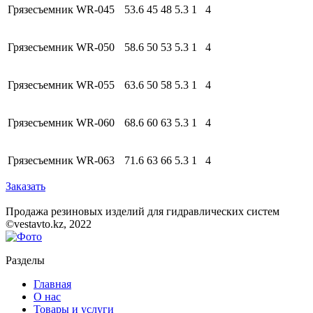
Грязесъемник WR-045
53.6
45
48
5.3
1
4
Грязесъемник WR-050
58.6
50
53
5.3
1
4
Грязесъемник WR-055
63.6
50
58
5.3
1
4
Грязесъемник WR-060
68.6
60
63
5.3
1
4
Грязесъемник WR-063
71.6
63
66
5.3
1
4
Заказать
Продажа резиновых изделий для гидравлических систем
©vestavto.kz, 2022
Разделы
Главная
О нас
Товары и услуги