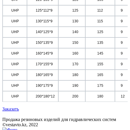
	UHP	
	125*112*9	
	125
112
9	
	UHP	
	130*115*9	
	130
115
9	
	UHP	
	140*125*9	
	140
125
9	
	UHP	
	150*135*9	
	150
135
9	
	UHP	
	160*145*9	
	160
145
9	
	UHP	
	170*155*9	
	170
155
9	
	UHP	
	180*165*9	
	180
165
9	
	UHP	
	190*175*9	
	190
175
9	
	UHP	
	200*180*12	
	200
180
12	
Заказать
Продажа резиновых изделий для гидравлических систем
©vestavto.kz, 2022