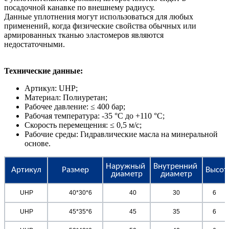
посадочной канавке по внешнему радиусу.
Данные уплотнения могут использоваться для любых
применений, когда физические свойства обычных или
армированных тканью эластомеров являются
недостаточными.
Технические данные:
Артикул: UHP;
Материал: Полиуретан;
Рабочее давление: ≤ 400 бар;
Рабочая температура: -35 °C до +110 °C;
Скорость перемещения: ≤ 0,5 м/с;
Рабочие среды: Гидравлические масла на минеральной
основе.
Наружный 
Внутренний 
Артикул
Размер
Высот
диаметр
диаметр
	UHP	
	40*30*6	
	40
30
6	
	UHP	
	45*35*6	
	45
35
6	