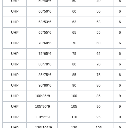
	UHP	
	50*40*6	
	50
40
6	
	UHP	
	60*50*6	
	60
50
6	
	UHP	
	63*53*6	
	63
53
6	
	UHP	
	65*55*6	
	65
55
6	
	UHP	
	70*60*6	
	70
60
6	
	UHP	
	75*65*6	
	75
65
6	
	UHP	
	80*70*6	
	80
70
6	
	UHP	
	85*75*6	
	85
75
6	
	UHP	
	90*80*6	
	90
80
6	
	UHP	
	100*85*9	
	100
85
9	
	UHP	
	105*90*9	
	105
90
9	
	UHP	
	110*95*9	
	110
95
9	
	UHP	
	120*105*9	
	120
105
9	