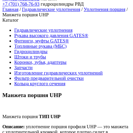
+7 (701) 768-76-93
гидроцилиндры РВД
Главная
/
Гидравлические уплотнения
/
Уплотнения поршня
/
Манжета поршня UHP
Каталог
Гидравлические уплотнения
Рукава высокого давления GATES®
Фитинги, муфты GATES®
Топливные рукава (МБС)
Гидроцилиндры
Штоки и трубы
Коронки, зубья, адаптеры
Запчасти
Изготовление гидравлических уплотнений
Фильтр предварительной очистки
Кольца круглого сечения
Манжета поршня UHP
Манжета поршня
ТИП UHP
Описание:
уплотнение поршня профиля UHP — это манжета
с уплотнительной кромкой, которое плотно сидит в