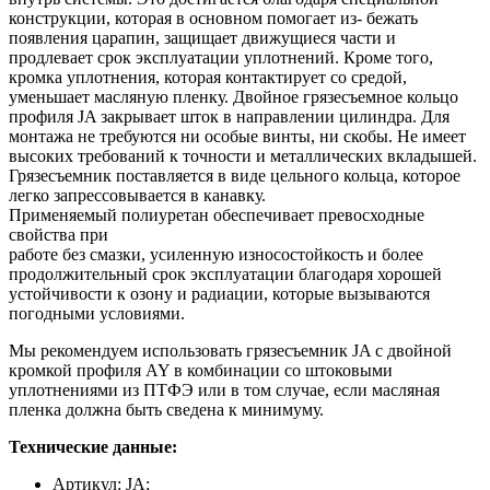
конструкции, которая в основном помогает из- бежать
появления царапин, защищает движущиеся части и
продлевает срок эксплуатации уплотнений. Кроме того,
кромка уплотнения, которая контактирует со средой,
уменьшает масляную пленку. Двойное грязесъемное кольцо
профиля JA закрывает шток в направлении цилиндра. Для
монтажа не требуются ни особые винты, ни скобы. Не имеет
высоких требований к точности и металлических вкладышей.
Грязесъемник поставляется в виде цельного кольца, которое
легко запрессовывается в канавку.
Применяемый полиуретан обеспечивает превосходные
свойства при
работе без смазки, усиленную износостойкость и более
продолжительный срок эксплуатации благодаря хорошей
устойчивости к озону и радиации, которые вызываются
погодными условиями.
Мы рекомендуем использовать грязесъемник JA с двойной
кромкой профиля AY в комбинации со штоковыми
уплотнениями из ПТФЭ или в том случае, если масляная
пленка должна быть сведена к минимуму.
Технические данные:
Артикул: JA;