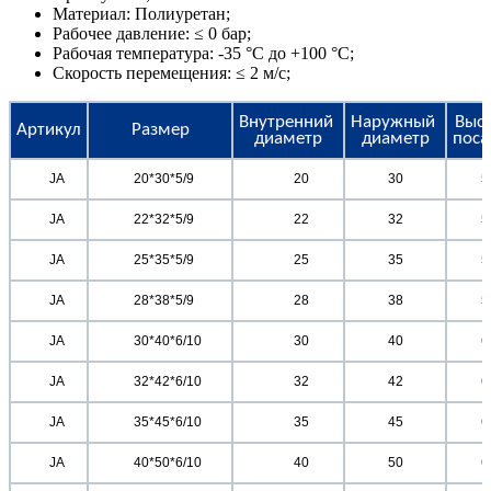
Материал: Полиуретан;
Рабочее давление: ≤ 0 бар;
Рабочая температура: -35 °C до +100 °C;
Скорость перемещения: ≤ 2 м/с;
Внутренний 
Наружный 
Высо
Артикул
Размер
диаметр
диаметр
поса
	JA	
	20*30*5/9	
	20
30
5
	JA	
	22*32*5/9	
	22
32
5
	JA	
	25*35*5/9	
	25
35
5
	JA	
	28*38*5/9	
	28
38
5
	JA	
	30*40*6/10	
	30
40
6
	JA	
	32*42*6/10	
	32
42
6
	JA	
	35*45*6/10	
	35
45
6
	JA	
	40*50*6/10	
	40
50
6