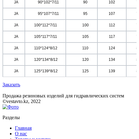
	JA	
	90*102*7/11	
	90
102
7
	JA	
	95*107*7/11	
	95
107
7
	JA	
	100*112*7/11	
	100
112
7
	JA	
	105*117*7/11	
	105
117
7
	JA	
	110*124*8/12	
	110
124
8
	JA	
	120*134*8/12	
	120
134
8
	JA	
	125*139*8/12	
	125
139
8
Заказать
Продажа резиновых изделий для гидравлических систем
©vestavto.kz, 2022
Разделы
Главная
О нас