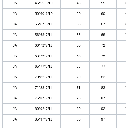
	JA	
	45*55*6/10	
	45
55
6
	JA	
	50*60*6/10	
	50
60
6
	JA	
	55*67*6/11	
	55
67
6
	JA	
	56*68*7/11	
	56
68
7
	JA	
	60*72*7/11	
	60
72
7
	JA	
	63*75*7/11	
	63
75
7
	JA	
	65*77*7/11	
	65
77
7
	JA	
	70*82*7/11	
	70
82
7
	JA	
	71*83*7/11	
	71
83
7
	JA	
	75*87*7/11	
	75
87
7
	JA	
	80*92*7/11	
	80
92
7
	JA	
	85*97*7/11	
	85
97
7