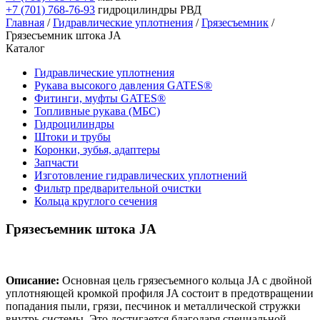
+7 (701) 768-76-93
гидроцилиндры РВД
Главная
/
Гидравлические уплотнения
/
Грязесъемник
/
Грязесъемник штока JA
Каталог
Гидравлические уплотнения
Рукава высокого давления GATES®
Фитинги, муфты GATES®
Топливные рукава (МБС)
Гидроцилиндры
Штоки и трубы
Коронки, зубья, адаптеры
Запчасти
Изготовление гидравлических уплотнений
Фильтр предварительной очистки
Кольца круглого сечения
Грязесъемник штока JA
Описание:
Основная цель грязесъемного кольца JA с двойной
уплотняющей кромкой профиля JA состоит в предотвращении
попадания пыли, грязи, песчинок и металлической стружки
внутрь системы. Это достигается благодаря специальной