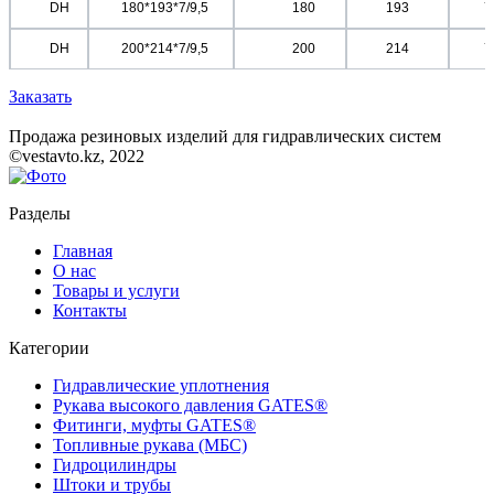
	DH	
	180*193*7/9,5	
	180
193
7
	DH	
	200*214*7/9,5	
	200
214
7
Заказать
Продажа резиновых изделий для гидравлических систем
©vestavto.kz, 2022
Разделы
Главная
О нас
Товары и услуги
Контакты
Категории
Гидравлические уплотнения
Рукава высокого давления GATES®
Фитинги, муфты GATES®
Топливные рукава (МБС)
Гидроцилиндры
Штоки и трубы