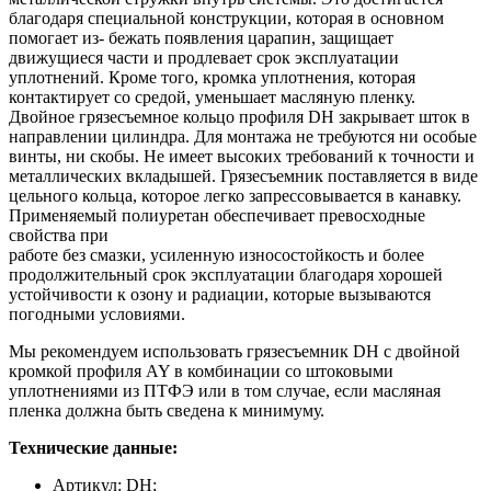
благодаря специальной конструкции, которая в основном
помогает из- бежать появления царапин, защищает
движущиеся части и продлевает срок эксплуатации
уплотнений. Кроме того, кромка уплотнения, которая
контактирует со средой, уменьшает масляную пленку.
Двойное грязесъемное кольцо профиля DH закрывает шток в
направлении цилиндра. Для монтажа не требуются ни особые
винты, ни скобы. Не имеет высоких требований к точности и
металлических вкладышей. Грязесъемник поставляется в виде
цельного кольца, которое легко запрессовывается в канавку.
Применяемый полиуретан обеспечивает превосходные
свойства при
работе без смазки, усиленную износостойкость и более
продолжительный срок эксплуатации благодаря хорошей
устойчивости к озону и радиации, которые вызываются
погодными условиями.
Мы рекомендуем использовать грязесъемник DH с двойной
кромкой профиля AY в комбинации со штоковыми
уплотнениями из ПТФЭ или в том случае, если масляная
пленка должна быть сведена к минимуму.
Технические данные:
Артикул: DH;