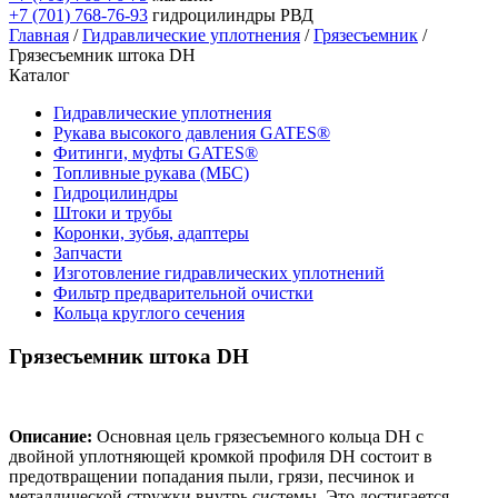
+7 (701) 768-76-93
гидроцилиндры РВД
Главная
/
Гидравлические уплотнения
/
Грязесъемник
/
Грязесъемник штока DH
Каталог
Гидравлические уплотнения
Рукава высокого давления GATES®
Фитинги, муфты GATES®
Топливные рукава (МБС)
Гидроцилиндры
Штоки и трубы
Коронки, зубья, адаптеры
Запчасти
Изготовление гидравлических уплотнений
Фильтр предварительной очистки
Кольца круглого сечения
Грязесъемник штока DH
Описание:
Основная цель грязесъемного кольца DH с
двойной уплотняющей кромкой профиля DH состоит в
предотвращении попадания пыли, грязи, песчинок и
металлической стружки внутрь системы. Это достигается