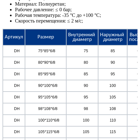
Материал: Полиуретан;
Рабочее давление: ≤ 0 бар;
Рабочая температура: -35 °C до +100 °C;
Скорость перемещения: ≤ 2 м/с;
Внутренний 
Наружный 
Высо
Артикул
Размер
диаметр
диаметр
поса
	DH	
	75*85*6/8	
	75
85
6
	DH	
	80*90*6/8	
	80
90
6
	DH	
	85*95*6/8	
	85
95
6
	DH	
	90*100*6/8	
	90
100
6
	DH	
	95*105*6/8	
	95
105
6
	DH	
	98*108*6/8	
	98
108
6
	DH	
	100*110*6/8	
	100
110
6
	DH	
	105*115*6/8	
	105
115
6