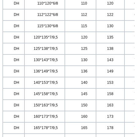
	DH	
	110*120*6/8	
	110
120
6
	DH	
	112*122*6/8	
	112
122
6
	DH	
	115*130*6/8	
	115
130
6
	DH	
	120*135*7/9,5	
	120
135
7
	DH	
	125*138*7/9,5	
	125
138
7
	DH	
	130*143*7/9,5	
	130
143
7
	DH	
	136*149*7/9,5	
	136
149
7
	DH	
	140*153*7/9,5	
	140
153
7
	DH	
	145*158*7/9,5	
	145
158
7
	DH	
	150*163*7/9,5	
	150
163
7
	DH	
	160*173*7/9,5	
	160
173
7
	DH	
	165*178*7/9,5	
	165
178
7