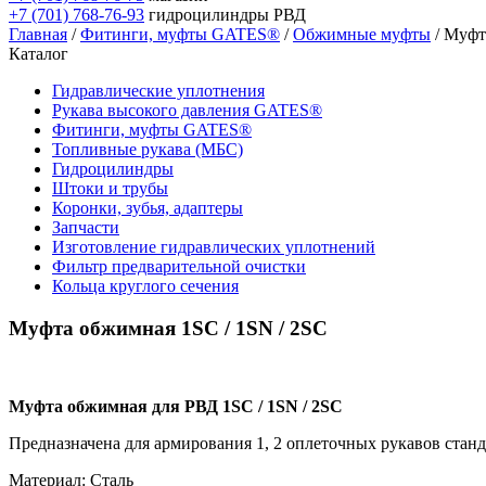
+7 (701) 768-76-93
гидроцилиндры РВД
Главная
/
Фитинги, муфты GATES®
/
Обжимные муфты
/ Муфт
Каталог
Гидравлические уплотнения
Рукава высокого давления GATES®
Фитинги, муфты GATES®
Топливные рукава (МБС)
Гидроцилиндры
Штоки и трубы
Коронки, зубья, адаптеры
Запчасти
Изготовление гидравлических уплотнений
Фильтр предварительной очистки
Кольца круглого сечения
Муфта обжимная 1SС / 1SN / 2SC
Муфта обжимная для РВД 1SС / 1SN / 2SC
Предназначена для армирования 1, 2 оплеточных рукавов станд
Материал: Сталь