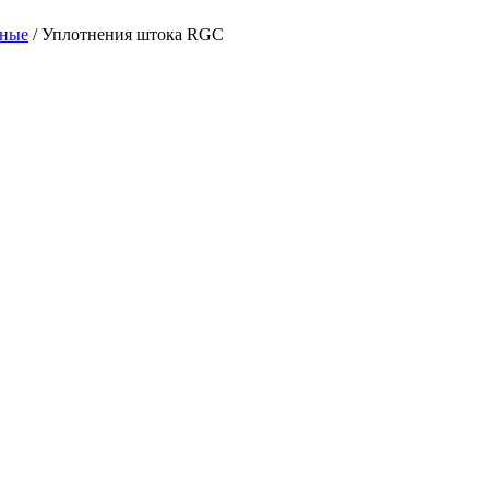
йные
/ Уплотнения штока RGC