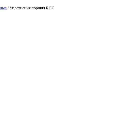
йные
/ Уплотнения поршня RGC